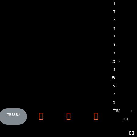
ו
ד
ג
ר
י
ז
ר
מ
נ
ש
א
י
ם
אוד
₪
0.00
ות