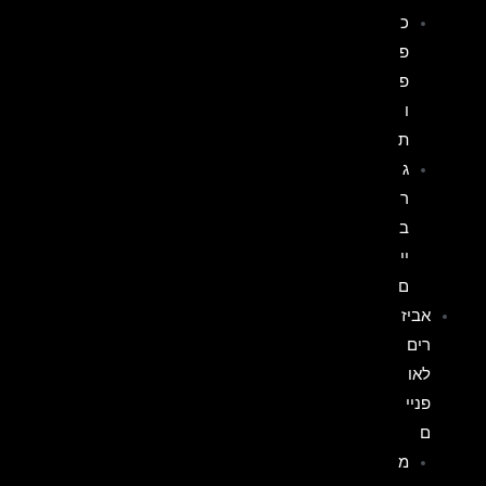
כ
פ
פ
ו
ת
ג
ר
ב
יי
ם
אביז
רים
לאו
פניי
ם
מ