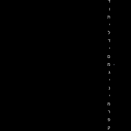
ד
ו
ת
י
ל
ד
י
ם
מ
ג
י
נ
י
מ
ר
פ
ק