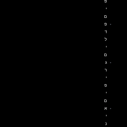
פ
י
ם
פ
ד
ל
י
ם
ג
ר
י
פ
י
ם
א
י
נ