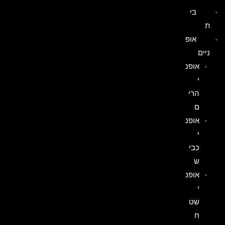
בי
ת
אופ
ניים
אופנ
י
הרי
ם
אופנ
י
כבי
ש
אופנ
י
שט
ח