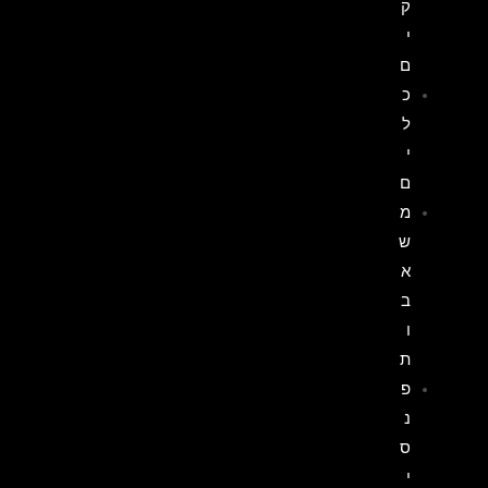
ק
י
ם
כ
ל
י
ם
מ
ש
א
ב
ו
ת
פ
נ
ס
י