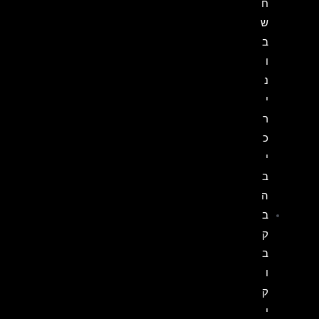
ח
ש
ב
ו
נ
י
ר
כ
י
ב
ה
ב
ק
ב
ו
ק
י