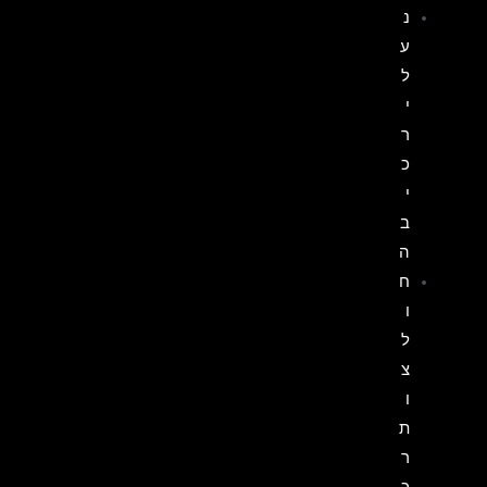
נ
ע
ל
י
ר
כ
י
ב
ה
ח
ו
ל
צ
ו
ת
ר
כ