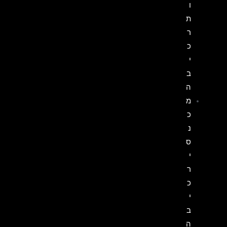
ו
ת
ר
כ
י
ב
ה
מ
כ
נ
ס
י
ר
כ
י
ב
ה