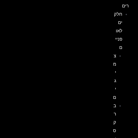
רים
חלק
ים
לאו
פניי
ם
צ
מ
י
ג
י
ם
ב
ר
ק
ס