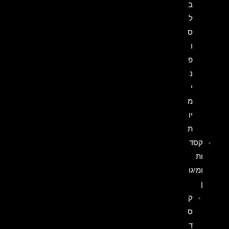
ב
ל
ס
ו
פ
נ
י
מ
יו
ת
קסד
ות
ומיגו
ן
ק
ס
ד