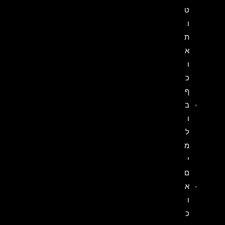
ט
ו
ת
א
ו
כ
ף
ב
ו
ל
מ
י
ם
א
ו
כ