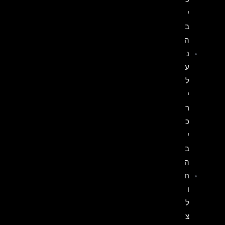
י
ב
ה
נ
ע
ל
י
ר
כ
י
ב
ה
ח
ו
ל
צ