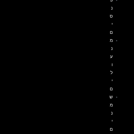
נ
ס
י
ם
מ
נ
ע
ו
ל
י
ם
ש
מ
נ
י
ם