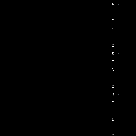
א
ו
כ
פ
י
ם
פ
ד
ל
י
ם
ג
ר
י
פ
י
ם