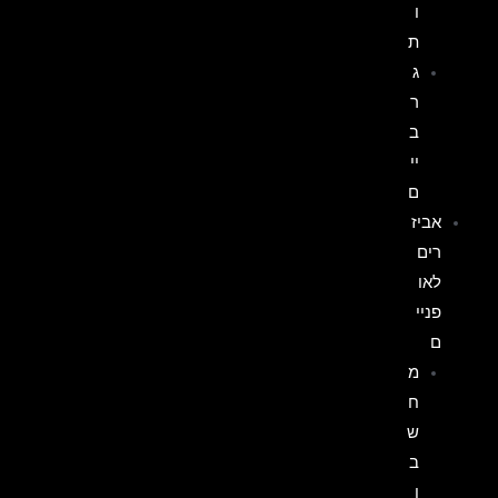
ו
ת
ג
ר
ב
יי
ם
אביז
רים
לאו
פניי
ם
מ
ח
ש
ב
ו