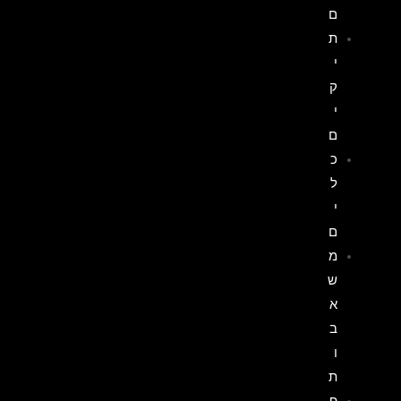
ם
ת
י
ק
י
ם
כ
ל
י
ם
מ
ש
א
ב
ו
ת
פ