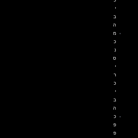
י
ב
ה
מ
כ
נ
ס
י
ר
כ
י
ב
ה
כ
פ
פ