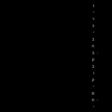
נ
י
ר
כ
י
ב
ה
ב
ק
ב
ו
ק
י
ם
ת
י