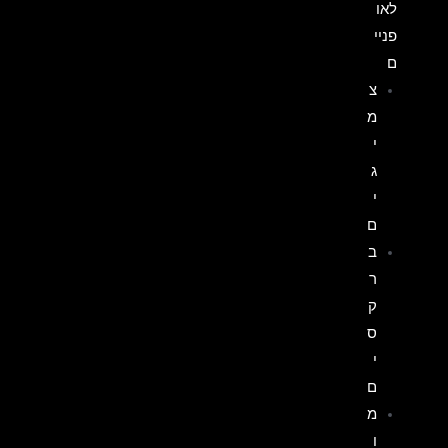
לאו
פניי
ם
צ
מ
י
ג
י
ם
ב
ר
ק
ס
י
ם
מ
ו