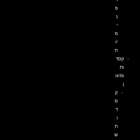
פ
נ
י
מ
יו
ת
קסד
ות
ומיגו
ן
ק
ס
ד
ו
ת
ש