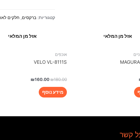
קטגוריות:
ברקסים
,
חלקים לאופ
אזל מן המלאי
אזל מן המלאי
יים
אוכפים
VELO VL-8111S
MAGURA
₪
160.00
₪
180.00
ף
מידע נוסף
ל קשר